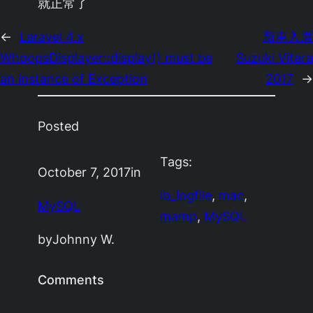
就正常了
←
Laravel 4.x
新車入厝
WhoopsDisplayer::display() must be
Suzuki Vitara
an instance of Exception
2017
→
Posted
Tags:
October 7, 2017
in
ib_logfile
, 
mac
, 
MySQL
mamp
, 
MySQL
by
Johnny W.
Comments