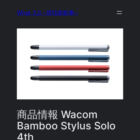
Skip
What 3.0 ~尋找新鮮事~
to
content
商品情報 Wacom
Bamboo Stylus Solo
4th