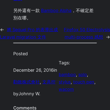
另外還有一款
Bamboo Alpha
，不確定差
別在哪。
←
將 Sequel Pro 的表導出成
Firefox 50 Electrolysis
Laravel migration 文件
multi-process 感想
→
Posted
Tags:
December 26, 2016
in
bamboo
, 
solo
, 
勸敗株式會社
, 
文具控
stylus
, 
touch pen
, 
wacom
by
Johnny W.
Comments