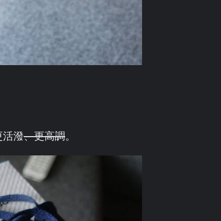
更活潑
、更高調
。