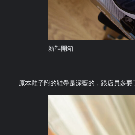
新鞋開箱
原本鞋子附的鞋帶是深藍的，跟店員多要