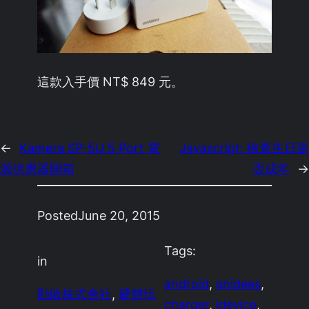
這款入手價 NT$ 849 元。
←
Kamera SP-5U 5 Port 電
Javascript: 檢查生日是
源供應器開箱
否成年
→
Posted
June 20, 2015
Tags:
in
android
, 
anidees
, 
勸敗株式會社
, 
硬體玩
charger
, 
idevice
, 