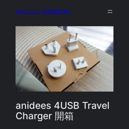
Skip
What 3.0 ~尋找新鮮事~
to
content
anidees 4USB Travel
Charger 開箱