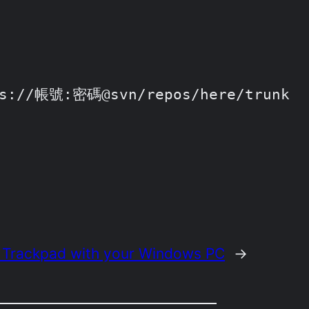
tps://帳號:密碼@svn/repos/here/trunk
 Trackpad with your Windows PC
→