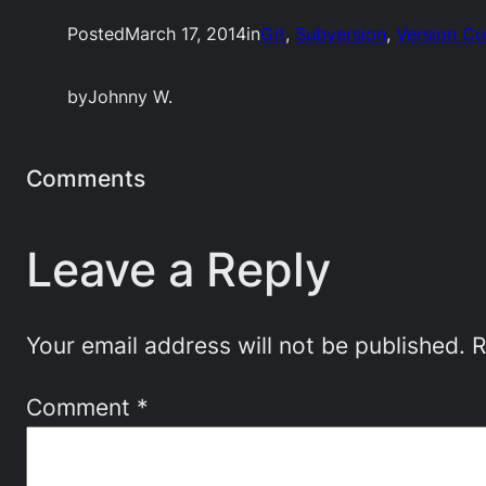
Posted
March 17, 2014
in
Git
, 
Subversion
, 
Version Co
by
Johnny W.
Comments
Leave a Reply
Your email address will not be published.
R
Comment
*