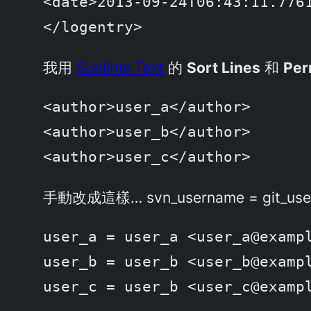
<date>2013-09-24T06:43:11.7761
</logentry>
我用
Sublime Text
的
Sort Lines
和
Per
<author>user_a</author>

<author>user_b</author>

<author>user_c</author>
手動改成這樣… svn_username = git_use
user_a = user_a <user_a@exampl
user_b = user_b <user_b@exampl
user_c = user_b <user_c@examp