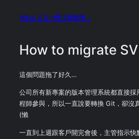
Skip
What 3.0 ~尋找新鮮事~
to
content
How to migrate SVN
這個問題拖了好久…
公司所有新專案的版本管理系統都直接採用 
程師參與，所以一直說要轉換 Git，卻沒
(懶
一直到上週跟客戶開完會後，主管指示快