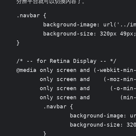
分辨平台就可以切換內容了。
.navbar {

	background-image: url('../img/button01.png');

	background-size: 320px 49px;

}

/* -- for Retina Display -- */

@media only screen and (-webkit-min-
       only screen and    (-moz-min-
       only screen and      (-o-min-
       only screen and         (min-
	.navbar {

		background-image: url('../img/button01@2x.png');

		background-size: 320px 49px;

	}
