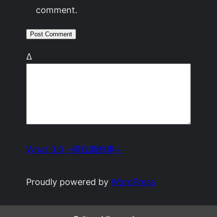
comment.
Δ
What 3.0 ~尋找新鮮事~
Proudly powered by
WordPress