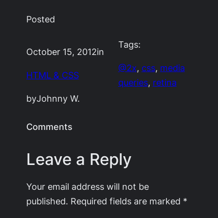
Posted
Tags:
October 15, 2012
in
@2x
, 
css
, 
media
HTML & CSS
queries
, 
retina
by
Johnny W.
Comments
Leave a Reply
Your email address will not be
published.
Required fields are marked
*