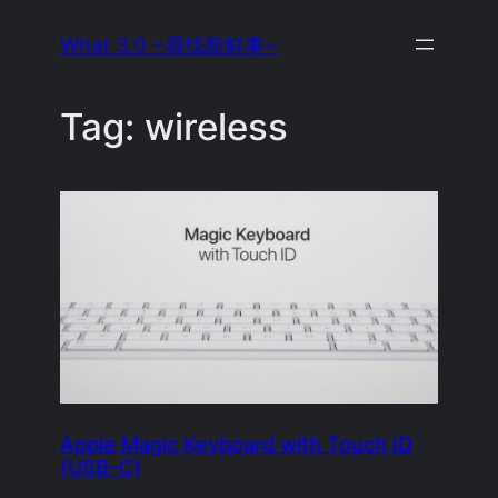
Skip
What 3.0 ~尋找新鮮事~
to
content
Tag:
wireless
Apple Magic Keyboard with Touch ID
(USB–C)