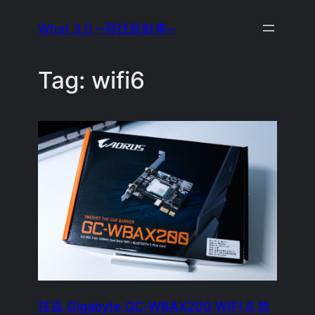
Skip
What 3.0 ~尋找新鮮事~
to
content
Tag:
wifi6
技嘉 Gigabyte GC-WBAX200 WIFI 6 無