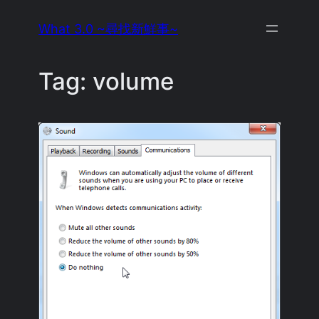
Skip
What 3.0 ~尋找新鮮事~
to
content
Tag:
volume