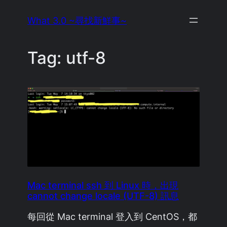
Skip
What 3.0 ~尋找新鮮事~
to
content
Tag:
utf-8
Mac terminal ssh 到 Linux 時，出現
cannot change locale (UTF-8) 訊息
每回從 Mac terminal 登入到 CentOS，都