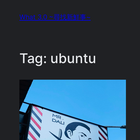
Skip
What 3.0 ~尋找新鮮事~
to
content
Tag:
ubuntu