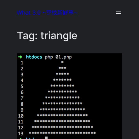
Skip
What 3.0 ~尋找新鮮事~
to
content
Tag:
triangle