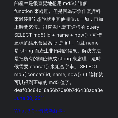
的產生是很直覺地想用 md5() 這個
function 來處理。但是因為要拿什麼資料
來雜湊呢? 想說就用其他欄位加一加，再加
上時間來湊。很直覺地寫下這樣的 query
SELECT md5( id + name + now() ) 可惜
這樣的結果會因為 id 是 int，而且 name
是 string 而產生非預期的結果。解決方法
是把所有的欄位轉成 string 來處理，這時
候需要 concat() 來組合字串。 SELECT
md5( concat( id, name, now() ) ) 這樣就
可以得到正確的 md5 值了。
deaf03c84d18a56b70e0b7d6438ada3e
June 30, 2011
What 3.0 ~尋找新鮮事~