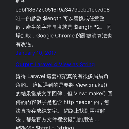
# =>
e9bf18672b051619a3479ecbe1cb7d08
唯一的參數 $length 可以替換成任意整
數，產生的字串長度就是 $length *2。 同
場加映，Google Chrome 的亂數演算法也
有改過。
January 10, 2017
Output Laravel 4 View as String
覺得 Laravel 這套框架真的有很多眉眉角
角的。 這回遇到的是要將 View::make()
的結果當成文字回傳，但 View::make() 回
傳的內容似乎是包含 http header 的，無
法直接存成純文字。 網路上找到兩種解
法，都是官方文件裡沒提到的用法…..
#$%^&* $html = (string)