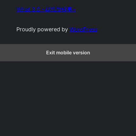
What 3.0 ~尋找新鮮事~
Proudly powered by
WordPress
Exit mobile version