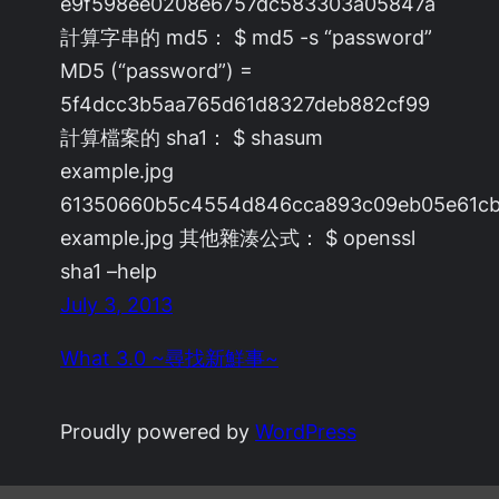
e9f598ee0208e6757dc583303a05847a
計算字串的 md5： $ md5 -s “password”
MD5 (“password”) =
5f4dcc3b5aa765d61d8327deb882cf99
計算檔案的 sha1： $ shasum
example.jpg
61350660b5c4554d846cca893c09eb05e61c
example.jpg 其他雜湊公式： $ openssl
sha1 –help
July 3, 2013
What 3.0 ~尋找新鮮事~
Proudly powered by
WordPress