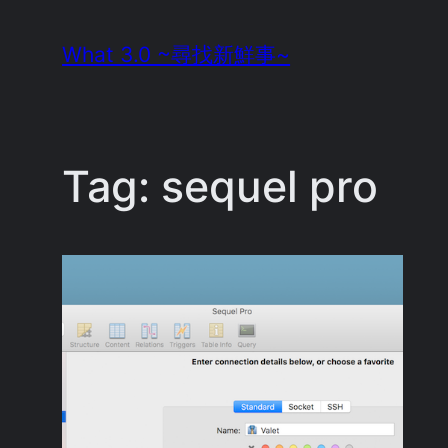
Skip
What 3.0 ~尋找新鮮事~
to
content
Tag:
sequel pro