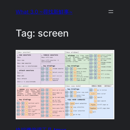
Skip
What 3.0 ~尋找新鮮事~
to
content
Tag:
screen
終端機管理工具 tmux