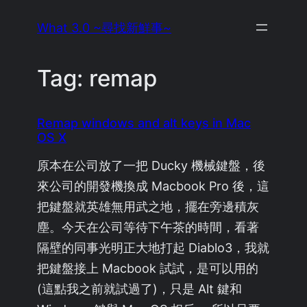
Skip
What 3.0 ~尋找新鮮事~
to
content
Tag:
remap
Remap windows and alt keys in Mac
OS X
原本在公司放了一把 Ducky 機械鍵盤，後
來公司的開發機換成 Macbook Pro 後，這
把鍵盤就英雄無用武之地，擺在旁邊積灰
塵。今天在公司等待下午茶的時間，看著
隔壁的同事光明正大地打起 Diablo3，我就
把鍵盤接上 Macbook 試試，是可以用的
(這點我之前就試過了)，只是 Alt 鍵和