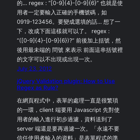
的… regex : “[0-9]{4}-[0-9]{6}” 也就是使
用者一定要輸入正確的手機號碼，如
0919-123456。要變成選填的話… 想了一
下，改成下面這樣就可以了。 regex :
“([0-9]{4}-[0-9]{6})?” 前後加上括號，然
後用最未端的 問號 來表示 前面這串括號裡
的文字可以不出現或出現一次。
July 23, 2012
jQuery Validation plugin: How to Use
Regex as Rule?
在網頁程式中，表單的處理一直是很繁瑣
的一環，client 端要用 Javascript 先對使
用者的輸入進行初步過濾，資料送到了
server 端還是要再過濾一次。「永遠不要
信任使用者輸入的資料」是表單程式的準