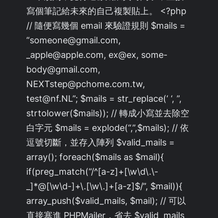
寫個筆記給未來的自己複製貼上。 <?php
// 隨便寫幾個 email 來驗證規則 $mails =
“someone@gmail.com,
_apple@apple.com, ex@ex, some-
body@gmail.com,
NEXTstep@pchome.com.tw,
test@nf.NL”; $mails = str_replace(‘ ‘, ”,
strtolower($mails)); // 轉成小寫並去除空
白字元 $mails = explode(“,”,$mails); // 依
逗號切斷，並存入陣列 $valid_mails =
array(); foreach($mails as $mail){
if(preg_match(“/^[a-z]+[\w\d\.\-
_]*@[\w\d-]+\.[\w\.]+[a-z]$/”, $mail)){
array_push($valid_mails, $mail); // 可以
直接塞進 PHPMailer，省去 $valid_mails