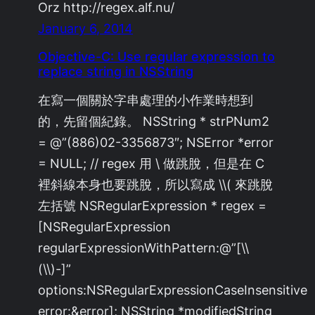
Orz http://regex.alf.nu/
January 6, 2014
Objective-C: Use regular expression to
replace string in NSString
在寫一個關於字串處理的小作業時想到
的，先留個紀錄。 NSString * strPNum2
= @”(886)02-3356873″; NSError *error
= NULL; // regex 用 \ 做跳脫，但是在 C
裡斜線本身也要跳脫，所以寫成 \\( 來跳脫
左括號 NSRegularExpression * regex =
[NSRegularExpression
regularExpressionWithPattern:@”[\\
(\\)-]”
options:NSRegularExpressionCaseInsensitive
error:&error]; NSString *modifiedString