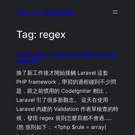
Skip
What 3.0 ~尋找新鮮事~
to
content
Tag:
regex
Issue with Laravel Rules & Regex (OR)
operator
換了新工作後才開始接觸 Laravel 這套
PHP framework，學習的過程碰到不少問
題，跟之前慣用的 CodeIgniter 相比，
Laravel 引了很多新觀念。 這天在使用
Laravel 內建的 Validation 作表單檢查的時
候，發現 regex 規則怎麼寫都不會過…..
(怒 規則如下： <?php $rule = array(