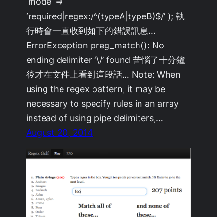
‘mode’ =>
‘required|regex:/^(typeA|typeB)$/’ ); 執
行時會一直收到如下的錯誤訊息…
ErrorException preg_match(): No
ending delimiter ‘\/’ found 苦惱了十分鐘
後才在文件上看到這段話… Note: When
using the regex pattern, it may be
necessary to specify rules in an array
instead of using pipe delimiters,…
August 20, 2014