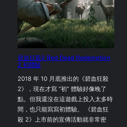
碧血狂殺2 Red Dead Redemption
2 初體驗
2018 年 10 月底推出的《碧血狂殺
2》，現在才寫 “初” 體驗好像晚了
點。但我還沒在這遊戲上投入太多時
間，也只能寫寫初體驗。 《碧血狂
殺 2》上市前的宣傳活動就非常密