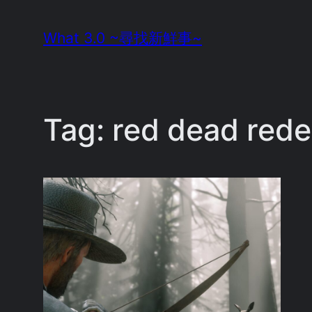
Skip
What 3.0 ~尋找新鮮事~
to
content
Tag:
red dead red