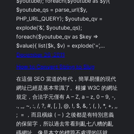
$youtube); foreach($youtube as $y){
$youtube_qs = parse_url($y,
PHP_URL_QUERY); $youtube_qv =
explode(‘&’, $youtube_qs);
foreach($youtube_qv as $key =>
$value){ list($k, $v) = explode(‘=’,…
December 26, 2011
How to Convert String to Slug
在這個 SEO 當道的年代，簡單易懂的現代
網址已經是基本常識了。根據 W3C 的網址
規定，合法字元僅有 A – Z, a – z, 0 – 9, -,
., _, ~, :, /, ?, #, [, ], @, !, $, &, ‘, (, ), *, +, ,,
; = ，而且橫線 ( – ) 之後都是有特別意義
的保留字，所以過去常看到亂七八糟的亂
碼網址，像是本文的標題不處理的話就