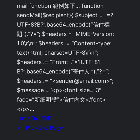
mail function 範例如下… function
sendMail($recipient){ $subject = “=?
UTF-8?B?”.base64_encode(“信件標
題”).”?=”; $headers = “MIME-Version:
1.0\r\n”; $headers .= “Content-type:
text/html; charset=UTF-8\r\n”;
$headers .= “From: “.”=?UTF-8?
B?”.base64_encode(“寄件人 “).”?=”;
$headers .= “<sender@email.com>”;
$message = ‘<p><font size=”3″
face=”新細明體”>信件內文</font>
</p>…
June 16, 2011
←
Previous Page