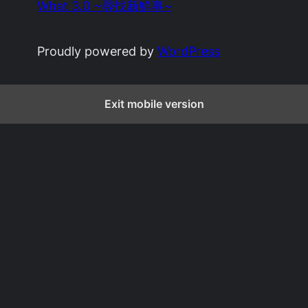
What 3.0 ~尋找新鮮事~
Proudly powered by
WordPress
Exit mobile version