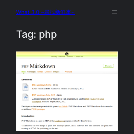
Skip
What 3.0 ~尋找新鮮事~
to
content
Tag:
php