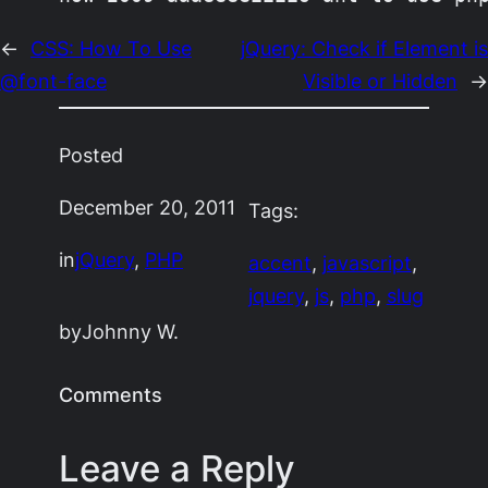
←
CSS: How To Use
jQuery: Check if Element is
@font-face
Visible or Hidden
→
Posted
December 20, 2011
Tags:
in
jQuery
, 
PHP
accent
, 
javascript
, 
jquery
, 
js
, 
php
, 
slug
by
Johnny W.
Comments
Leave a Reply