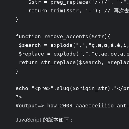
    $str = preg_replace('/-+/', "
    return trim($str, '-'); // 再
}

function remove_accents($str){

 $search = explode(",","ç,æ,œ,á,é,í,
 $replace = explode(",","c,ae,oe,a,e
 return str_replace($search, $replac
}

echo "<pre>".slug($origin_str)."</pr
?>

#output=> how-2009-aaaeeeeiiiio-ant
JavaScript 的版本如下：