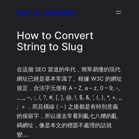
Skip
What 3.0 ~尋找新鮮事~
to
content
How to Convert
String to Slug
在這個 SEO 當道的年代，簡單易懂的現代
網址已經是基本常識了。根據 W3C 的網址
規定，合法字元僅有
A – Z, a – z, 0 – 9, -,
., _, ~, :, /, ?, #, [, ], @, !, $, &, ‘, (, ), *, +, ,,
; =
，而且橫線 ( – ) 之後都是有特別意義
的保留字，所以過去常看到亂七八糟的亂
碼網址，像是本文的標題不處理的話就
變….