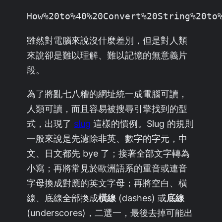
How%20to%40%20Convert%20String%20to
雖然對電腦來說沒什麼差別，但是對人類
來說卻是難以理解、難以記憶的無意義片
段。
為了將亂七八糟的網址統一成電腦可讀，
人類可讀，而且容易被搜尋引擎找到的型
式，出現了
slug
這樣的慣例。Slug 的規則
一般來說是先濾除非英、數字的字元，中
文、日文都先 bye 了；接著全部文字轉為
小寫；再將常見於歐洲語系的重音或連音
字母換成對應的英文字母；再將空白、橫
線、底線全部換成
橫線
(dashes) 或
底線
(underscores)，二選一，最後去掉可能出