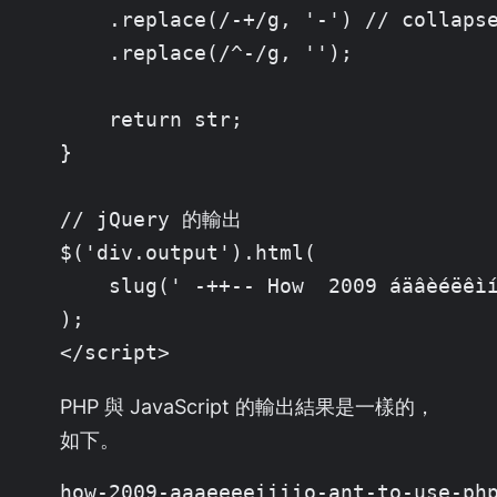
    .replace(/-+/g, '-') // collapse
    .replace(/^-/g, '');

    return str;

}

// jQuery 的輸出

$('div.output').html(

    slug(' -++-- How  2009 áäâèéëê
);

</script>
PHP 與 JavaScript 的輸出結果是一樣的，
如下。
how-2009-aaaeeeeiiiio-ant-to-use-ph