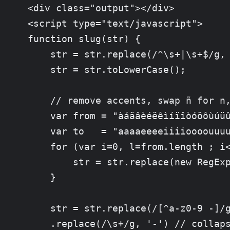
<div class="output"></div>

<script type="text/javascript">

function slug(str) {

    str = str.replace(/^\s+|\s+$/g, 
    str = str.toLowerCase();

    // remove accents, swap ñ for n,
    var from = "àáäâèéëêìíïîòóöôùúüû
    var to   = "aaaaeeeeiiiioooouuuu
    for (var i=0, l=from.length ; i<
        str = str.replace(new RegExp
    }

    str = str.replace(/[^a-z0-9 -]/g
    .replace(/\s+/g, '-') // collaps