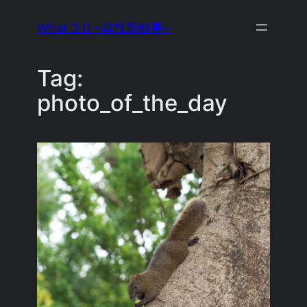
Skip
What 3.0 ~尋找新鮮事~
to
content
Tag:
photo_of_the_day