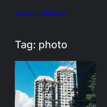
Skip
What 3.0 ~尋找新鮮事~
to
content
Tag:
photo