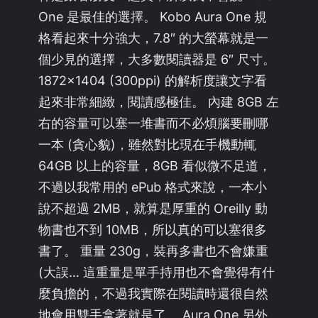
One 是最佳的選擇。 Kobo Aura One 規
格看起來十分強大，7.8″ 的大螢幕就是一
個少見的選擇，大多數閱讀器是 6″ 尺寸。
1872×1404 (300ppi) 的解析度讓文字看
起來非常細緻，閱讀感極佳。 內建 8GB 左
右的容量可以塞一堆書而不必煩腦要刪哪
一本 (貪心貌)，雖然對比現在手機動輒
64GB 以上的容量，8GB 看似微不足道，
不過以我常用的 ePub 格式來說，一本小
說不超過 2MB，就算是厚重的 Oreilly 動
物書也不到 10MB，所以真的可以塞很多
書了。 重量 230g，裝再多書也不會嫌重
(大誤… 這重量是單手持用也不會覺得有什
麼負擔的，不過我實際在閱讀時還很自然
地會用雙手拿著就是了。 Aura One 另外