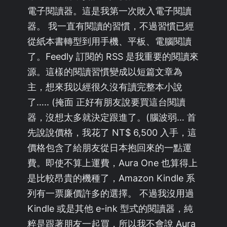
電子閱讀器。這是我第一次敗入電子閱讀
器。 我一直有閱讀的習慣，不過習慣已經
從紙本書轉型到用手機、平板、電腦閱讀
了。Feedly 訂閱的 RSS 是我重要的閱讀來
源。這樣的閱讀習慣變成以短篇文章為
主，想來我以經很久沒有讀完整本小說
了….. (掩面 正好有朋友說要買這台閱讀
器，沒想太多就決定跟進了。(腦波弱… 首
先說說價格，我花了 NT$ 6,500 入手，這
價格包含了給朋友從日本抱回來的一點運
費。即使不算上運費，Aura One 也算得上
是比較昂貴的機種了，Amazon Kindle 系
列有一票廉價許多的選擇。 不過我沒用過
Kindle 或是其他 e-ink 型式的閱讀器，純
粹是跟著朋友一起買，所以我不會說 Aura