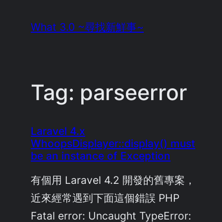
Skip
What 3.0 ~尋找新鮮事~
to
content
Tag:
parseerror
Laravel 4.x
WhoopsDisplayer::display() must
be an instance of Exception
有個用 Laravel 4.2 開發的舊專案，
近來經常遇到下面這個錯誤 PHP
Fatal error: Uncaught TypeError: