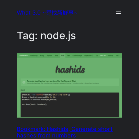
Skip
What 3.0 ~尋找新鮮事~
to
content
Tag:
node.js
Bookmark: Hashids, Generate short
hashes from numbers