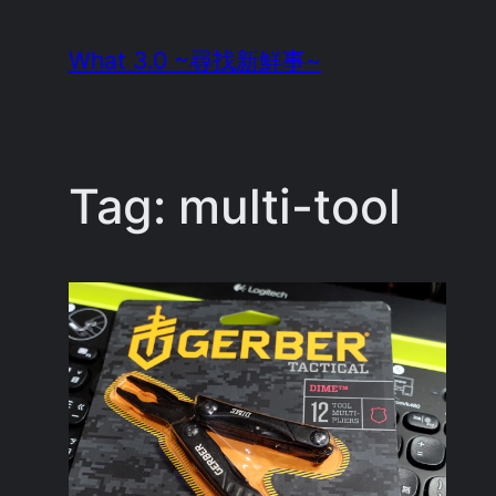
Skip
What 3.0 ~尋找新鮮事~
to
content
Tag:
multi-tool