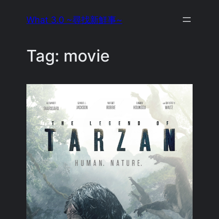
Skip
What 3.0 ~尋找新鮮事~
to
content
Tag:
movie