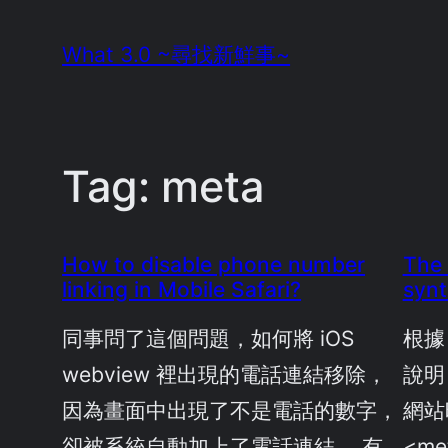
Skip
What 3.0 ~尋找新鮮事~
to
content
Tag:
meta
How to disable phone number
The 
linking in Mobile Safari?
synt
同事問了這個問題，如何將 iOS
根據 
webview 裡出現的電話連結移除，
說明
因為畫面中出現了不是電話的數字，
網站
卻被系統自動加上了電話連結。 有
<me