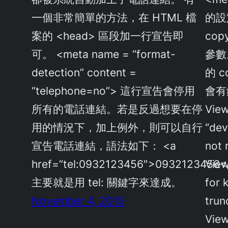
一個非常簡單的方法，在 HTML 檔
的設
案的 <head> 區段加一行宣告即
co
可。 <meta name = “format-
參數
detection” content =
的 
“telephone=no”> 這行宣告會停用
會有
所有的電話連結。若是反過想要在停
View
用的情況下，加上例外，則可以自行
“dev
宣告電話連結，語法如下： <a
not 
href=”tel:0932123456″>0932123456<
View
主要就是用 tel: 關鍵字來達成。
for 
November 4, 2015
trun
View