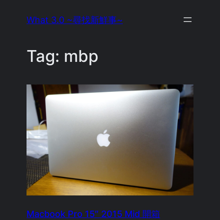
Skip
What 3.0 ~尋找新鮮事~
to
content
Tag:
mbp
Macbook Pro 15″ 2015 Mid 開箱