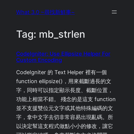
Skip
What 3.0 ~尋找新鮮事~
to
content
Tag:
mb_strlen
CodeIgniter: Use Ellipsize Helper For
Custom Encoding
CodeIgniter 的 Text Helper 裡有一個
function ellipsize()，用來截斷過長的文
字，同時可以指定顯示長度、截斷位置，
功能上相當不錯。 殘念的是這支 function
並不支援雙位元文字或其他特殊編碼的文
字，拿中文字去切非常容易出現亂碼。所
以決定幫這支程式做點小小的修改，讓它