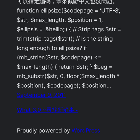
可以指定編碼，拿來截斷中文也沒問題。
function ellipsize($codepage = ‘UTF-8’,
$str, $max_length, $position = 1,
$ellipsis = ‘&hellip;’) { // Strip tags $str =
trim(strip_tags($str)); // Is the string
long enough to ellipsize? if
(mb_strlen($str, $codepage) <=
$max_length) { return $str; } $beg =
mb_substr($str, 0, floor($max_length *
$position), $codepage); $position…
September 9, 2011
What 3.0 ~尋找新鮮事~
Proudly powered by
WordPress