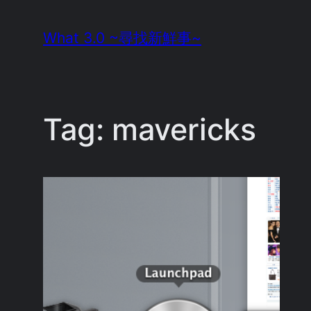
Skip
What 3.0 ~尋找新鮮事~
to
content
Tag:
mavericks