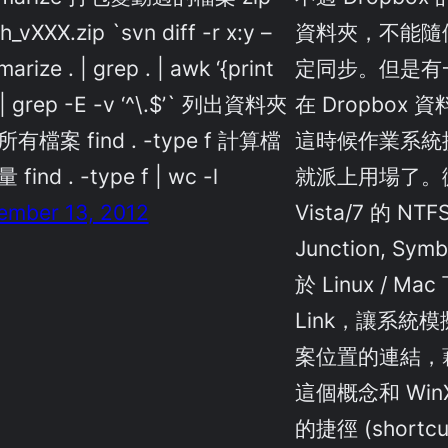
h_vXXX.zip `svn diff -r x:y –
資料夾，不能隨
arize . | grep . | awk ‘{print
定同步。但是有
 | grep -E -v ‘^\.$’` 列出資料夾
在 Dropbox
有檔案 find . -type f 計算檔
這時候作業系統
find . -type f | wc -l
就派上用場了。微
ember 13, 2012
Vista/7 的 N
Junction, Sy
於 Linux / Mac
Link，讓系統
案位置的連結，
這個概念和 Wi
的捷徑 (short