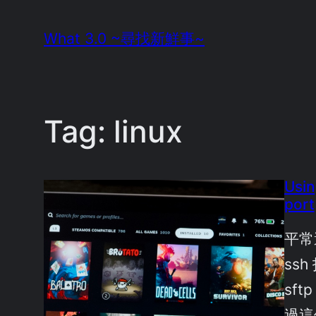
Skip
What 3.0 ~尋找新鮮事~
to
content
Tag:
linux
Usin
port
平常還
ss
sf
過這