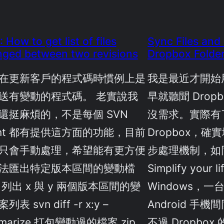
 How to get list of files
Sync Files and
ged between two revisions
Dropbox Folde
在更新客戶的程式碼時慣例上是
我是最近才開始用
送有變動的程式碼。 老實說我
早就聽聞 Drop
還挺麻煩的，不是每個 SVN
沒需求。實際有
ient 都有提供這方面的功能，目前
Dropbox，
只會手動處理，希望能有更方便
步處理機制，如
法匯出特定版本區間的變動檔
Simplify yo
 列出 x 與 y 兩個版本區間的變
Windows，一台
列表 svn diff -r x:y –
Android 手
marize 打包變動過的檔案 zip
不過 Dropbo