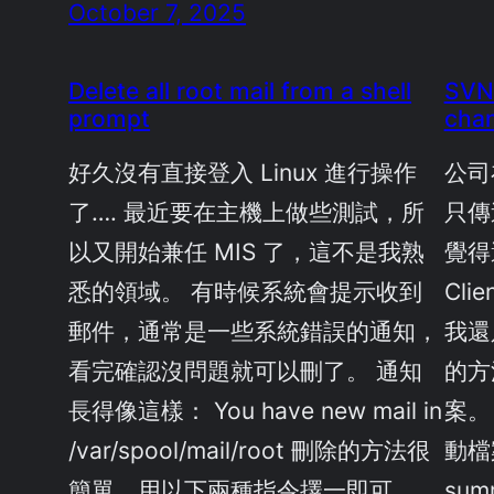
October 7, 2025
Delete all root mail from a shell
SVN:
prompt
chan
好久沒有直接登入 Linux 進行操作
公司
了…. 最近要在主機上做些測試，所
只傳
以又開始兼任 MIS 了，這不是我熟
覺得
悉的領域。 有時候系統會提示收到
Cl
郵件，通常是一些系統錯誤的通知，
我還
看完確認沒問題就可以刪了。 通知
的方
長得像這樣： You have new mail in
案。
/var/spool/mail/root 刪除的方法很
動檔案
簡單，用以下兩種指令擇一即可。
sum