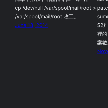
cp /dev/null /var/spool/mail/root >
patc
/var/spool/mail/root 收工。
summ
June 18, 2014
$2}’
裡的所
案數量 
Nov