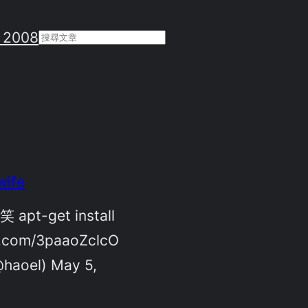
 2008
Search
wife
 apt-get install
er.com/3paaoZclcO
haoel) May 5,