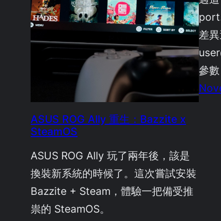
po
差異還
use
參數
Nov
ASUS ROG Ally 重生：Bazzite x
SteamOS
ASUS ROG Ally 玩了兩年後，該是
換裝新系統的時候了。這次嘗試安裝
Bazzite + Steam，體驗一把備受推
祟的 SteamOS。