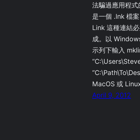
法騙過應用程式
是一個 .lnk 檔案
Link 這種連
成。以 Windo
示列下輸入 mklin
“C:\Users\Stev
“C:\Path\To\De
MacOS 或 Linu
April 9, 2012