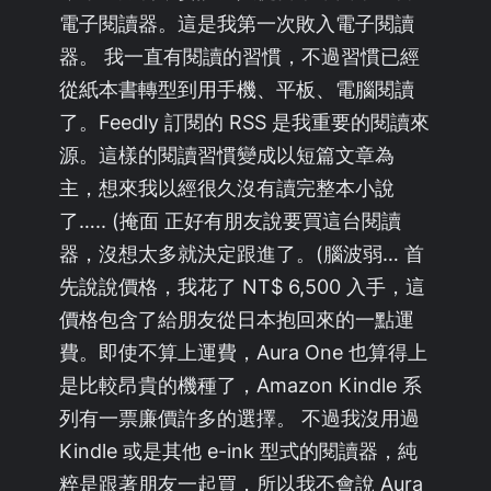
電子閱讀器。這是我第一次敗入電子閱讀
器。 我一直有閱讀的習慣，不過習慣已經
從紙本書轉型到用手機、平板、電腦閱讀
了。Feedly 訂閱的 RSS 是我重要的閱讀來
源。這樣的閱讀習慣變成以短篇文章為
主，想來我以經很久沒有讀完整本小說
了….. (掩面 正好有朋友說要買這台閱讀
器，沒想太多就決定跟進了。(腦波弱… 首
先說說價格，我花了 NT$ 6,500 入手，這
價格包含了給朋友從日本抱回來的一點運
費。即使不算上運費，Aura One 也算得上
是比較昂貴的機種了，Amazon Kindle 系
列有一票廉價許多的選擇。 不過我沒用過
Kindle 或是其他 e-ink 型式的閱讀器，純
粹是跟著朋友一起買，所以我不會說 Aura