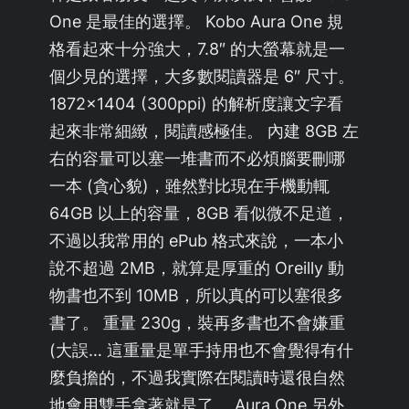
One 是最佳的選擇。 Kobo Aura One 規
格看起來十分強大，7.8″ 的大螢幕就是一
個少見的選擇，大多數閱讀器是 6″ 尺寸。
1872×1404 (300ppi) 的解析度讓文字看
起來非常細緻，閱讀感極佳。 內建 8GB 左
右的容量可以塞一堆書而不必煩腦要刪哪
一本 (貪心貌)，雖然對比現在手機動輒
64GB 以上的容量，8GB 看似微不足道，
不過以我常用的 ePub 格式來說，一本小
說不超過 2MB，就算是厚重的 Oreilly 動
物書也不到 10MB，所以真的可以塞很多
書了。 重量 230g，裝再多書也不會嫌重
(大誤… 這重量是單手持用也不會覺得有什
麼負擔的，不過我實際在閱讀時還很自然
地會用雙手拿著就是了。 Aura One 另外