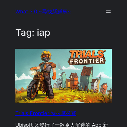
Skip
What 3.0 ~尋找新鮮事~
to
content
Tag:
iap
Trials Frontier 特技摩托賽
Ubisoft 又發行了一款令人沉迷的 App 新