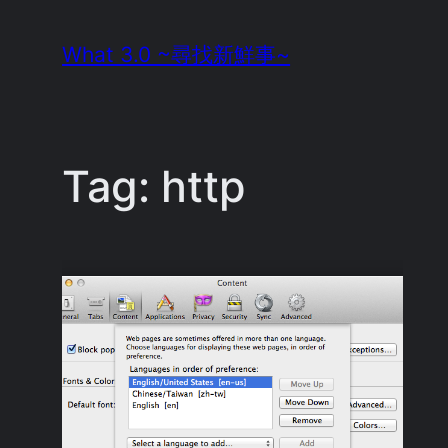
Skip
What 3.0 ~尋找新鮮事~
to
content
Tag:
http