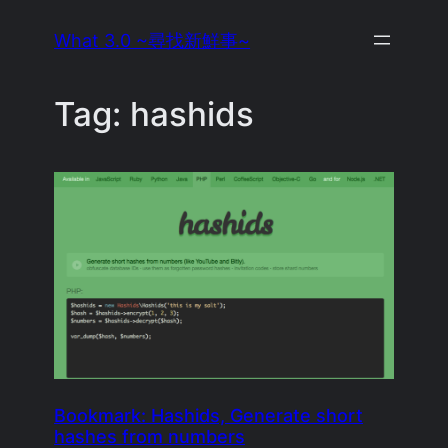
Skip
What 3.0 ~尋找新鮮事~
to
content
Tag:
hashids
Bookmark: Hashids, Generate short
hashes from numbers