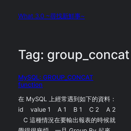
Skip
What 3.0 ~尋找新鮮事~
to
content
Tag:
group_concat
MySQL: GROUP_CONCAT
function
在 MySQL 上經常遇到如下的資料：
id value 1 A 1 B 1 C 2 A 2
C 這種情況在要輸出報表的時候就
覺得很麻煩，一旦 Group By 起來，