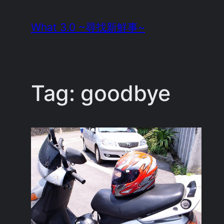
Skip
What 3.0 ~尋找新鮮事~
to
content
Tag:
goodbye