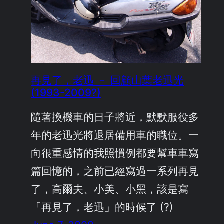
再見了，老迅 － 回顧山葉老迅光
(1993-2009?)
隨著換機車的日子將近，默默服役多
年的老迅光將退居備用車的職位。一
向很重感情的我照慣例都要幫車車寫
篇回憶的，之前已經寫過一系列再見
了，高爾夫、小美、小黑，該是寫
「再見了，老迅」的時候了 (?)