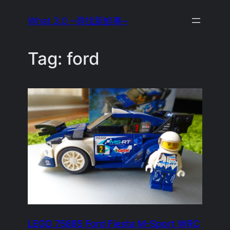
Skip
What 3.0 ~尋找新鮮事~
to
content
Tag:
ford
LEGO 75885 Ford Fiesta M-Sport WRC