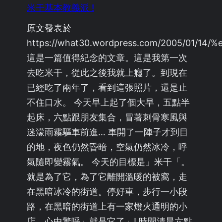
米干基本教義派 !
原文發表於
https://what30.wordpress.com/2005/01
這是一篇值得紀念的文章。這是我第一次
去吃米干，從此之後我就上癮了。到現在
已經吃了兩年了，看到這張照片，還是止
不住口水。 今天早上起了個大早，五點半
起床，六點跟朋友集合，冒著刺骨寒風與
迷濛雨霧驅車前進… 車開了一陣子才到目
的地，夜色仍然昏暗，空氣仍然冰冷，呼
氣隨即變霧氣。 今天的目標是」米干「。
就是為了它，為了它離開溫暖的被窩，走
在黑暗冰冷的街道。停好車，步行一小段
路，在黑暗的街道上有一家燈火通明的小
店。心中驚呼」就是它了」! 時間清晨六點