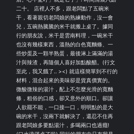
二十。 店裡人不多，跟老闆點了五碗米
干，看著親切老闆娘的熟練動作，沒一會
兒，五碗熱騰騰的米干就搬上桌了。據同
行的朋友說，米干是雲南料理，一碗米干
也沒有幾樣東西，溫熱的白色寬麵條、一
些炒蛋及一顆半熟蛋，最後淋上滿滿的湯
汁與辣渣，再隨個人喜好加點酸醋。(行文
至此，我又餓了.. ><) 就這樣簡單到不行的
材料，混合起來的美味卻是貨真價實的。
微酸微辣的湯汁，配上不怎麼光滑的寬麵
條，粗俗的口感，卻又意外的順口。卻讓
人欲罷不能，一口接一口，明明點的是大
碗的米干，沒兩下就解決了，還忍不住再
跟老闆娘多要點湯汁，多喝兩口也過癮!
(口水流滿桌了啦) 同行的朋友中只有我是