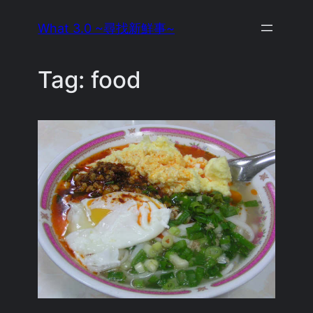
Skip
What 3.0 ~尋找新鮮事~
to
content
Tag:
food