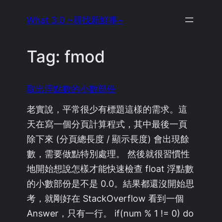
Skip
What 3.0 ~尋找新鮮事~
to
content
Tag:
fmod
取出浮點數的小數部份
老實說，平常很少有標題這樣的需求。這
天在寫一個分頁計算程式，其中最後一頁
除下來 (分頁總長度 / 顯示長度) 會出現餘
數，需要做點特別處理。 然後就很習慣性
地開始想說怎樣才能快速檢查 float 浮點數
的小數部份是不是 0.0。結果都還沒開始思
考，就剛好在 StackOverflow 看到一個
Answer，只有一行。 if(num % 1 != 0) do