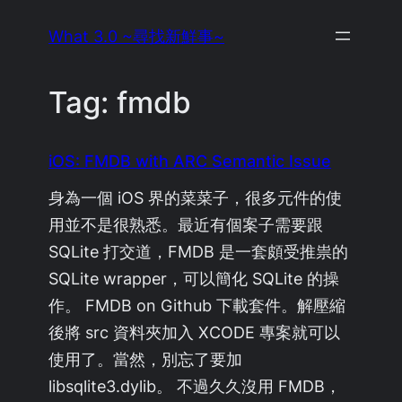
Skip
What 3.0 ~尋找新鮮事~
to
content
Tag:
fmdb
iOS: FMDB with ARC Semantic Issue
身為一個 iOS 界的菜菜子，很多元件的使
用並不是很熟悉。最近有個案子需要跟
SQLite 打交道，FMDB 是一套頗受推祟的
SQLite wrapper，可以簡化 SQLite 的操
作。 FMDB on Github 下載套件。解壓縮
後將 src 資料夾加入 XCODE 專案就可以
使用了。當然，別忘了要加
libsqlite3.dylib。 不過久久沒用 FMDB，