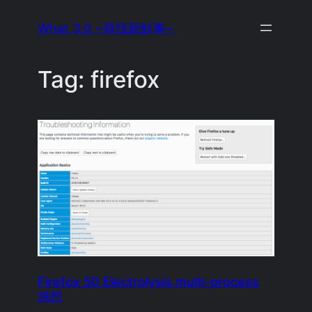
Skip
What 3.0 ~尋找新鮮事~
to
content
Tag:
firefox
Firefox 50 Electrolysis multi-process
感想