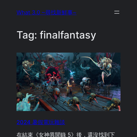
Skip
What 3.0 ~尋找新鮮事~
to
content
Tag:
finalfantasy
2024 暑假電玩雜談
在結束《女神異聞錄 5》後，還沒找到下