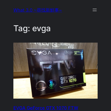
Skip
What 3.0 ~尋找新鮮事~
to
content
Tag:
evga
EVGA GeForce GTX 1070 FTW