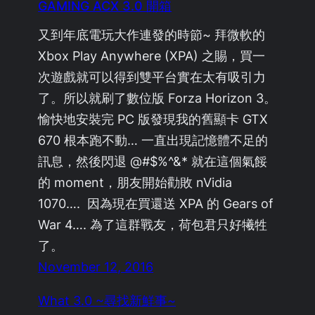
GAMING ACX 3.0 開箱
又到年底電玩大作連發的時節~ 拜微軟的
Xbox Play Anywhere (XPA) 之賜，買一
次遊戲就可以得到雙平台實在太有吸引力
了。所以就刷了數位版 Forza Horizon 3。
愉快地安裝完 PC 版發現我的舊顯卡 GTX
670 根本跑不動… 一直出現記憶體不足的
訊息，然後閃退 @#$%^&* 就在這個氣餒
的 moment，朋友開始勸敗 nVidia
1070…. 因為現在買還送 XPA 的 Gears of
War 4…. 為了這群戰友，荷包君只好犧牲
了。
November 12, 2016
What 3.0 ~尋找新鮮事~