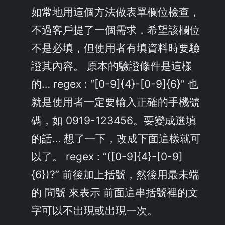
如常地用這個方法做表單欄位檢查，
不過客戶提了一個需求，希望該欄位
不是必填，但使用者有填資料時要驗
證其內容。 原本的驗證條件是這樣
的… regex : “[0-9]{4}-[0-9]{6}” 也
就是使用者一定要輸入正確的手機號
碼，如 0919-123456。要變成選填
的話… 想了一下，改成下面這樣就可
以了。 regex : “([0-9]{4}-[0-9]
{6})?” 前後加上括號，然後用最未端
的 問號 來表示 前面這串括號裡的文
字可以不出現或出現一次。