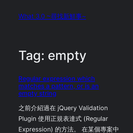
Skip
What 3.0 ~尋找新鮮事~
to
content
Tag:
empty
Regular expression which
matches a pattern, or is an
empty string
之前介紹過在 jQuery Validation
Plugin 使用正規表達式 (Regular
Expression) 的方法。 在某個專案中