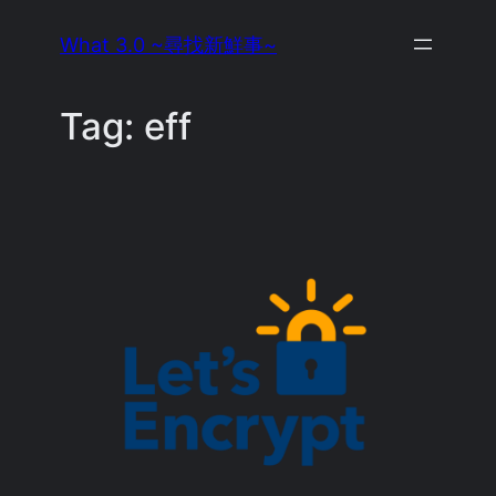
Skip
What 3.0 ~尋找新鮮事~
to
content
Tag:
eff